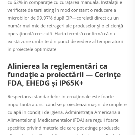
cu 62% în comparație cu curățarea manuală. Instalațiile
verificate de terți ating în mod constant o reducere a
microbilor de 99,97% după CIP—corelată direct cu un
număr mai mic de retrageri ale produselor și o eficiență
operațională crescută. Harta termică confirmă că nu
există zone umbrite din punct de vedere al temperaturii
în proiectele optimizate.
Alinierea la reglementări ca
fundație a proiectării — Cerințe
FDA, EHEDG și IP65K+
Respectarea standardelor internaționale este foarte
importantă atunci când se proiectează mașini de umplere
cu apă în condiții de igienă. Administrația Americană a
Alimentelor și Medicamentelor (FDA) are reguli foarte
specifice privind materialele care pot atinge produsele