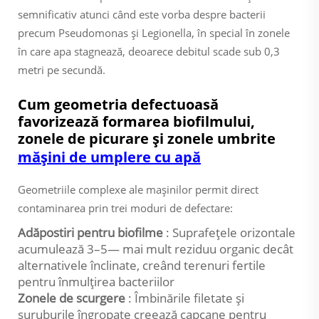
semnificativ atunci când este vorba despre bacterii
precum Pseudomonas și Legionella, în special în zonele
în care apa stagnează, deoarece debitul scade sub 0,3
metri pe secundă.
Cum geometria defectuoasă
favorizează formarea biofilmului,
zonele de picurare și zonele umbrite
mășini de umplere cu apă
Geometriile complexe ale mașinilor permit direct
contaminarea prin trei moduri de defectare:
Adăpostiri pentru biofilme
: Suprafețele orizontale
acumulează 3–5— mai mult reziduu organic decât
alternativele înclinate, creând terenuri fertile
pentru înmulțirea bacteriilor
Zonele de scurgere
: Îmbinările filetate și
șuruburile îngropate creează capcane pentru