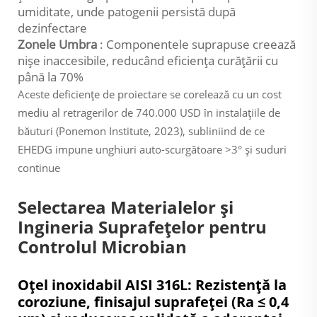
umiditate, unde patogenii persistă după
dezinfectare
Zonele Umbra
: Componentele suprapuse creează
nișe inaccesibile, reducând eficiența curățării cu
până la 70%
Aceste deficiențe de proiectare se corelează cu un cost
mediu al retragerilor de 740.000 USD în instalațiile de
băuturi (Ponemon Institute, 2023), subliniind de ce
EHEDG impune unghiuri auto-scurgătoare >3° și suduri
continue
Selectarea Materialelor și
Ingineria Suprafețelor pentru
Controlul Microbian
Oțel inoxidabil AISI 316L: Rezistență la
coroziune, finisajul suprafeței (Ra ≤ 0,4