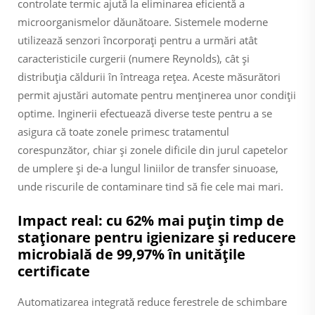
controlate termic ajută la eliminarea eficientă a
microorganismelor dăunătoare. Sistemele moderne
utilizează senzori încorporați pentru a urmări atât
caracteristicile curgerii (numere Reynolds), cât și
distribuția căldurii în întreaga rețea. Aceste măsurători
permit ajustări automate pentru menținerea unor condiții
optime. Inginerii efectuează diverse teste pentru a se
asigura că toate zonele primesc tratamentul
corespunzător, chiar și zonele dificile din jurul capetelor
de umplere și de-a lungul liniilor de transfer sinuoase,
unde riscurile de contaminare tind să fie cele mai mari.
Impact real: cu 62% mai puțin timp de
staționare pentru igienizare și reducere
microbială de 99,97% în unitățile
certificate
Automatizarea integrată reduce ferestrele de schimbare