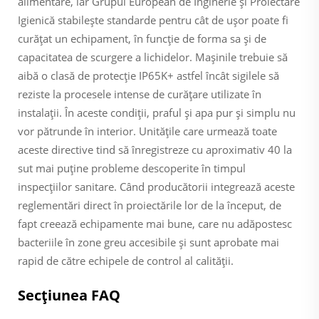
alimentare, iar Grupul European de Inginerie și Proiectare
Igienică stabilește standarde pentru cât de ușor poate fi
curățat un echipament, în funcție de forma sa și de
capacitatea de scurgere a lichidelor. Mașinile trebuie să
aibă o clasă de protecție IP65K+ astfel încât sigilele să
reziste la procesele intense de curățare utilizate în
instalații. În aceste condiții, praful și apa pur și simplu nu
vor pătrunde în interior. Unitățile care urmează toate
aceste directive tind să înregistreze cu aproximativ 40 la
sut mai puține probleme descoperite în timpul
inspecțiilor sanitare. Când producătorii integrează aceste
reglementări direct în proiectările lor de la început, de
fapt creează echipamente mai bune, care nu adăpostesc
bacteriile în zone greu accesibile și sunt aprobate mai
rapid de către echipele de control al calității.
Secțiunea FAQ