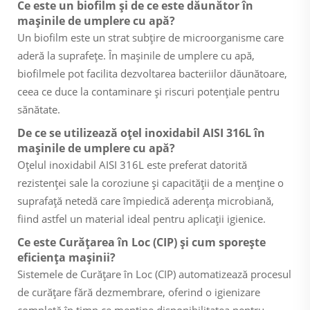
Ce este un biofilm și de ce este dăunător în
mașinile de umplere cu apă?
Un biofilm este un strat subțire de microorganisme care
aderă la suprafețe. În mașinile de umplere cu apă,
biofilmele pot facilita dezvoltarea bacteriilor dăunătoare,
ceea ce duce la contaminare și riscuri potențiale pentru
sănătate.
De ce se utilizează oțel inoxidabil AISI 316L în
mașinile de umplere cu apă?
Oțelul inoxidabil AISI 316L este preferat datorită
rezistenței sale la coroziune și capacității de a menține o
suprafață netedă care împiedică aderența microbiană,
fiind astfel un material ideal pentru aplicații igienice.
Ce este Curățarea în Loc (CIP) și cum sporește
eficiența mașinii?
Sistemele de Curățare în Loc (CIP) automatizează procesul
de curățare fără dezmembrare, oferind o igienizare
completă în timp ce menține disponibilitatea pentru