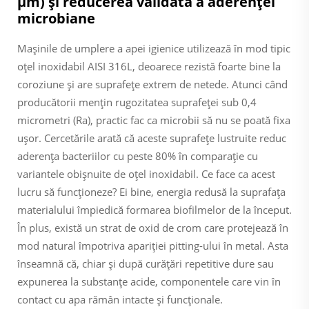
µm) și reducerea validată a aderenței
microbiane
Mașinile de umplere a apei igienice utilizează în mod tipic
oțel inoxidabil AISI 316L, deoarece rezistă foarte bine la
coroziune și are suprafețe extrem de netede. Atunci când
producătorii mențin rugozitatea suprafeței sub 0,4
micrometri (Ra), practic fac ca microbii să nu se poată fixa
ușor. Cercetările arată că aceste suprafețe lustruite reduc
aderența bacteriilor cu peste 80% în comparație cu
variantele obișnuite de oțel inoxidabil. Ce face ca acest
lucru să funcționeze? Ei bine, energia redusă la suprafața
materialului împiedică formarea biofilmelor de la început.
În plus, există un strat de oxid de crom care protejează în
mod natural împotriva apariției pitting-ului în metal. Asta
înseamnă că, chiar și după curățări repetitive dure sau
expunerea la substanțe acide, componentele care vin în
contact cu apa rămân intacte și funcționale.