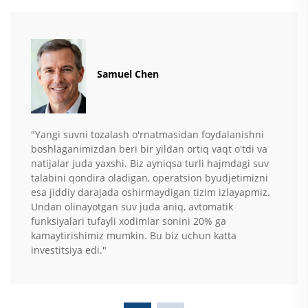
Samuel Chen
"Yangi suvni tozalash o'rnatmasidan foydalanishni
boshlaganimizdan beri bir yildan ortiq vaqt o'tdi va
natijalar juda yaxshi. Biz ayniqsa turli hajmdagi suv
talabini qondira oladigan, operatsion byudjetimizni
esa jiddiy darajada oshirmaydigan tizim izlayapmiz.
Undan olinayotgan suv juda aniq, avtomatik
funksiyalari tufayli xodimlar sonini 20% ga
kamaytirishimiz mumkin. Bu biz uchun katta
investitsiya edi."