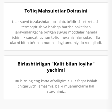
To'liq Mahsulotlar Doirasini
Ular suvni tozalashdan boshlab, to'ldirish, etiketlash,
termoqtirish va boshqa barcha paketlash
jarayonlarigacha bo'lgan suyuq moddalar hamda
ichimlik sanoati uchun to'liq mexanizmlar sotadi. Bu
ularni bitta to'xtash nuqtasidagi umumiy do'kon qiladi.
Birlashtirilgan "Kalit bilan loyiha"
yechimi
Bu bizning eng katta afzalligimiz. Biz faqat ishlab
chiqaruvchi emasmiz, balki muammolarni hal
etuvchimiz.