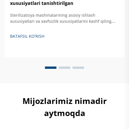
xususiyatlari tanishtirilgan
Sterilizatsiya mashinalarining asosiy ishlash
xususiyatlari va xavfsizlik xususiyatlarini kashf qiling,
jumladan, avtomatik nazorat, haroratni oshirishdan
himoya qilish hamda eshikni bloklovchi tizimlar. Xavfsiz,
BATAFSIL KO'RISH
samarali qattiq akslantiruvchi sterilizatsiya qilishni
ta'minlash haqida batafsil ma'lumot oling.
Mijozlarimiz nimadir
aytmoqda