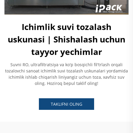
Ichimlik suvi tozalash
uskunasi | Shishalash uchun
tayyor yechimlar
Suvni RO, ultrafiltratsiya va ko'p bosqichli fil'trlash orqali
tozalovchi sanoat ichimlik suvi tozalash uskunalari yordamida
ichimlik ishlab chiqarish liniyangiz uchun toza, xavfsiz suv
oling. Hoziroq bepul taklif oling!
TAKLIFNI OLING