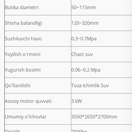
Butika diametri
50~115mm
Shisha balandligi
120~320mm
Sushiluvchi havo
0.3~0.7Mpa
Yoyilish o'rmoni
Chast suv
Yugurish bosimi
0.06~0.2 Mpa
Qo'llanilishi
Toza Ichimlik Suv
Asosiy motor quvvati
3 kW
Umumiy o'lchovlar
3550*2650*2700mm
Og'irlik
7500kg