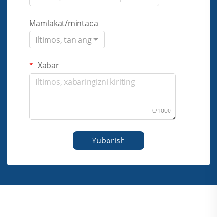
Mamlakat/mintaqa
Iltimos, tanlang
Xabar
0/1000
Yuborish