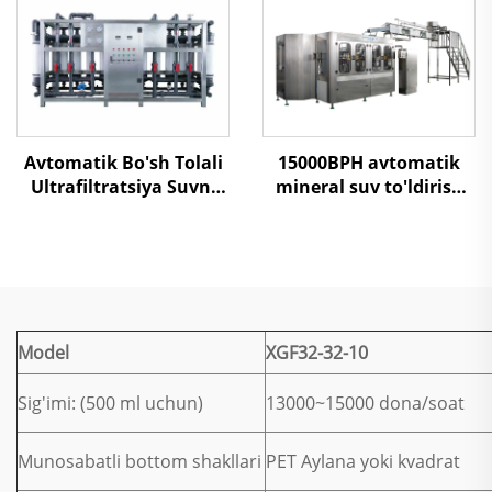
Avtomatik Bo'sh Tolali
15000BPH avtomatik
Ultrafiltratsiya Suvni
mineral suv to'ldirish
Tozalash Zavodi
mashinasi
Model
XGF32-32-10
Sig'imi: (500 ml uchun)
13000~15000 dona/soat
Munosabatli bottom shakllari
PET Aylana yoki kvadrat