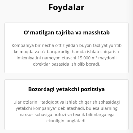
Foydalar
O'rnatilgan tajriba va masshtab
Kompaniya bir necha o'ttiz yildan buyon faoliyat yuritib
kelmoqda va o'z barqarorligi hamda ishlab chiqarish
imkoniyatini namoyon etuvchi 15 000 m² maydonli
ob'ektlar bazasida ish olib boradi.
Bozordagi yetakchi pozitsiya
Ular o'zlarini "tadqiqot va ishlab chiqarish sohasidagi
yetakchi kompaniya" deb atashadi, bu esa ularning
maxsus sohasiga nufuzi va texnik bilimlarga ega
ekanligini anglatadi.