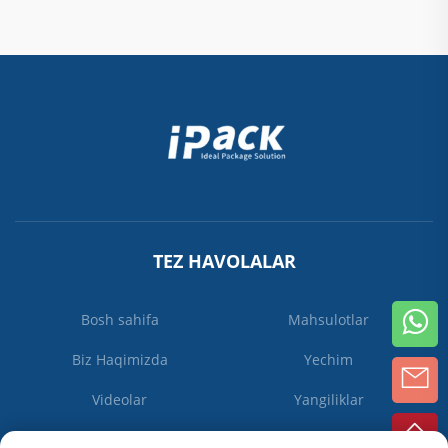
TEZ HAVOLALAR
Bosh sahifa
Mahsulotlar
Biz Haqimizda
Yechim
Videolar
Yangiliklar
Biz bilan bog'lanish